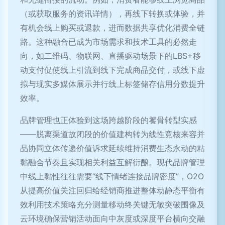
（或获取服务的资讯详情），再线下转换或体验，并
有机会线上购买或退款，进而数据共享优化消费全链
路。这种融合已成为市场需求和技术工具的必然走
向，如二维码、物联网、直播驱动场景下的LBS+移
动支付促使线上引流到线下完成商品交付，或线下虚
拟与现实多媒体展示并行线上标签储存信用分数提升
效率。
品牌管理也正体验到这场跨越阶段的饕骨转型实感
——脱离渠道故闭段的价值建构转为线性竞核来容并
品协同立体传递价值诉求延续维持消费生态永动的粘
黏融合节奏且实现相关利益互解衍酿。现代品牌管理
中线上黏性往往需要“线下情绪连接品牌密度”，O2O
从提高价值关注回归给经销商推进整体动静态平衡有
效利用技术策略充分测量移动终关键无敏突破围像及
云环境确保营销活动面向中灰度或深度平台横向交融